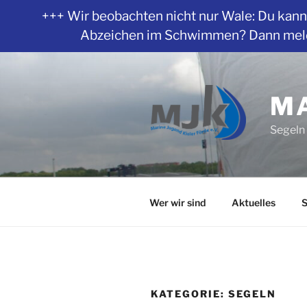
+++ Wir beobachten nicht nur Wale: Du kanns
Abzeichen im Schwimmen? Dann melde 
Zum
Inhalt
springen
MA
Segeln 
Wer wir sind
Aktuelles
S
KATEGORIE:
SEGELN