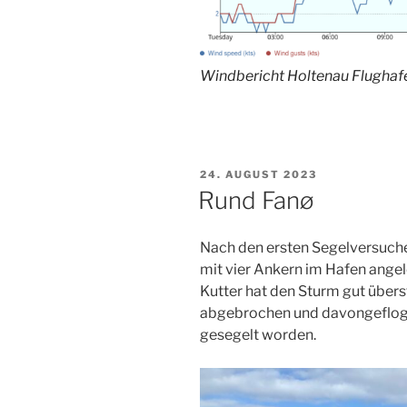
Windbericht Holtenau Flughaf
VERÖFFENTLICHT
24. AUGUST 2023
AM
Rund Fanø
Nach den ersten Segelversuche
mit vier Ankern im Hafen angel
Kutter hat den Sturm gut übers
abgebrochen und davongeflogen
gesegelt worden.