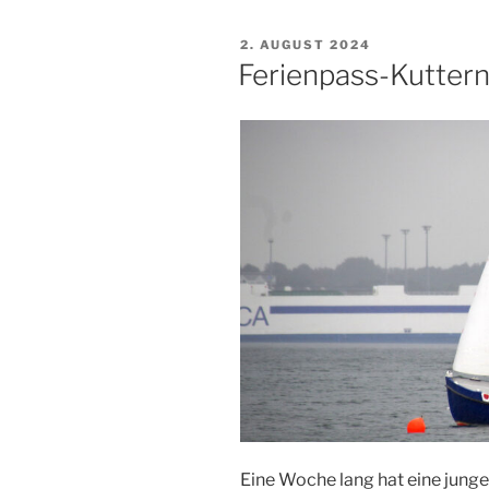
VERÖFFENTLICHT
2. AUGUST 2024
AM
Ferienpass-Kutter
Eine Woche lang hat eine jung