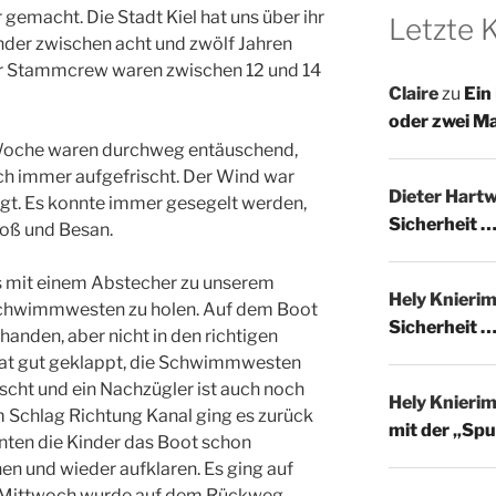
r gemacht. Die Stadt Kiel hat uns über ihr
Letzte
der zwischen acht und zwölf Jahren
r Stammcrew waren zwischen 12 und 14
Claire
zu
Ein
oder zwei M
 Woche waren durchweg entäuschend,
h immer aufgefrischt. Der Wind war
Dieter Hartw
agt. Es konnte immer gesegelt werden,
Sicherheit …
roß und Besan.
os mit einem Abstecher zu unserem
Hely Knieri
chwimmwesten zu holen. Auf dem Boot
Sicherheit …
anden, aber nicht in den richtigen
at gut geklappt, die Schwimmwesten
ht und ein Nachzügler ist auch noch
Hely Knieri
 Schlag Richtung Kanal ging es zurück
mit der „Spu
nten die Kinder das Boot schon
en und wieder aufklaren. Es ging auf
Am Mittwoch wurde auf dem Rückweg