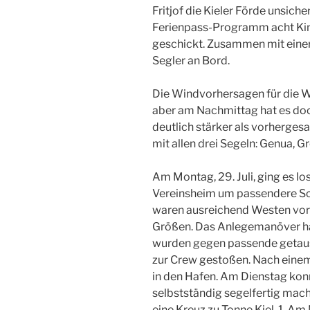
Fritjof die Kieler Förde unsiche
Ferienpass-Programm acht Kin
geschickt. Zusammen mit eine
Segler an Bord.
Die Windvorhersagen für die
aber am Nachmittag hat es doc
deutlich stärker als vorherges
mit allen drei Segeln: Genua, G
Am Montag, 29. Juli, ging es l
Vereinsheim um passendere S
waren ausreichend Westen vorh
Größen. Das Anlegemanöver h
wurden gegen passende getausc
zur Crew gestoßen. Nach einem
in den Hafen. Am Dienstag kon
selbstständig segelfertig mach
eine Kreuz zu Tonne Kiel-1. 