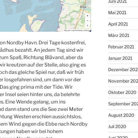
Juni 2021
Mai 2021
April 2021
März 2021
von Nordby Havn. Drei Tage kostenfrei,
Februar 2021
Rådhus bezahlt. An jedem Tag sind wir
 zum Spaß, Richtung Blåvand, aber da
Januar 2021
 kreutzen auf der Stelle, also ging es
Dezember 20
h das gleiche Spiel nur, daß wir früh
losgefahren sind, um dann vor der
November 20
 Das ging prima mit der Tide. Wir
Oktober 2020
 Insel seien hinter uns, da belehrte
es. Eine Wende gelang, um ins
September 20
d dann stand uns die See zwei Meter
August 2020
tung Westen erschien aussichtslos,
or dem Wind gegen die Ebbe nach Nordby
Juli 2020
htungen haben wir bei hohem
Juni 2020