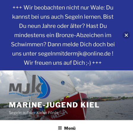
+++ Wir beobachten nicht nur Wale: Du
kannst bei uns auch Segeln lernen. Bist
Du neun Jahre oder älter? Hast Du
mindestens ein Bronze-Abzeichen im
Schwimmen? Dann melde Dich doch bei
uns unter segelnmitdermjk@online.de !
Wir freuen uns auf Dich ;-) +++
Zum
Inhalt
springen
MARINE-JUGEND KIEL
Segeln auf der Kieler Förde
Menü