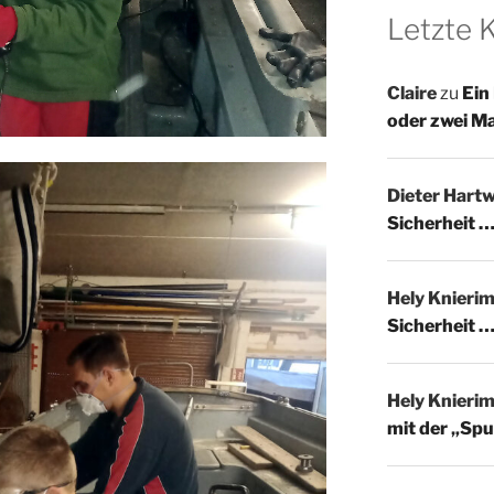
Letzte
Claire
zu
Ein
oder zwei M
Dieter Hartw
Sicherheit …
Hely Knieri
Sicherheit …
Hely Knieri
mit der „Spu