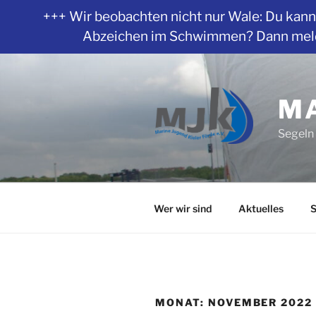
+++ Wir beobachten nicht nur Wale: Du kanns
Abzeichen im Schwimmen? Dann melde 
Zum
Inhalt
springen
MA
Segeln 
Wer wir sind
Aktuelles
S
MONAT:
NOVEMBER 2022