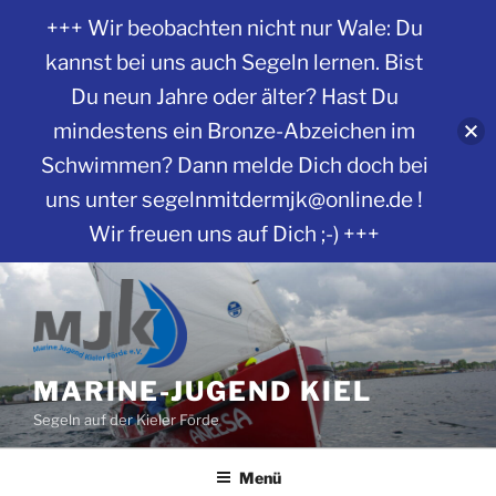
+++ Wir beobachten nicht nur Wale: Du
kannst bei uns auch Segeln lernen. Bist
Du neun Jahre oder älter? Hast Du
mindestens ein Bronze-Abzeichen im
Schwimmen? Dann melde Dich doch bei
uns unter segelnmitdermjk@online.de !
Wir freuen uns auf Dich ;-) +++
Zum
Inhalt
springen
MARINE-JUGEND KIEL
Segeln auf der Kieler Förde
Menü