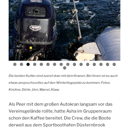
0
1
2
3
4
5
6
7
Die beiden Kutter sind zuerst dran mit dem Kranen. Bei ihnen ist es auch
etwas anspruchsvoller, auf den Winterliegeplatz zu kommen. Fotos:
Kirstine, Dörte, Jörn, Marcel, Klaas
Als Peer mit dem großen Autokran langsam vor das
Vereinsgelände rollte, hatte Asha im Gruppenraum
schon den Kaffee bereitet. Die Crew, die die Boote
derweil aus dem Sportboothafen Düsternbrook