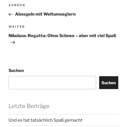
Beitragsnavigation
Vorheriger
ZURÜCK
Beitrag
Absegeln mit Weltumseglern
Nächster
WEITER
Beitrag
Nikolaus-Regatta: Ohne Schnee – aber mit viel Spaß
Suchen
Suchen
Letzte Beiträge
Und es hat tatsächlich Spaß gemacht