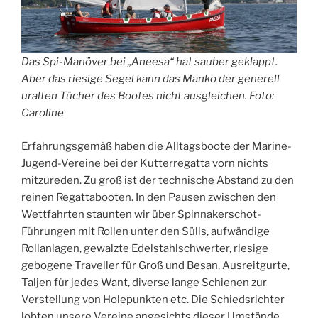
Das Spi-Manöver bei „Aneesa“ hat sauber geklappt.
Aber das riesige Segel kann das Manko der generell
uralten Tücher des Bootes nicht ausgleichen. Foto:
Caroline
Erfahrungsgemäß haben die Alltagsboote der Marine-
Jugend-Vereine bei der Kutterregatta vorn nichts
mitzureden. Zu groß ist der technische Abstand zu den
reinen Regattabooten. In den Pausen zwischen den
Wettfahrten staunten wir über Spinnakerschot-
Führungen mit Rollen unter den Sülls, aufwändige
Rollanlagen, gewalzte Edelstahlschwerter, riesige
gebogene Traveller für Groß und Besan, Ausreitgurte,
Taljen für jedes Want, diverse lange Schienen zur
Verstellung von Holepunkten etc. Die Schiedsrichter
lobten unsere Vereine angesichts dieser Umstände