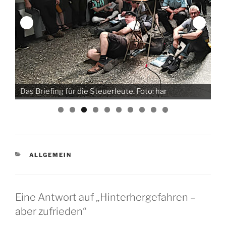
Ei
Das Briefing für die Steuerleute. Foto: har
ha
0
KATEGORIEN
ALLGEMEIN
Eine Antwort auf „Hinterhergefahren –
aber zufrieden“