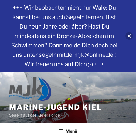
+++ Wir beobachten nicht nur Wale: Du
kannst bei uns auch Segeln lernen. Bist
Du neun Jahre oder älter? Hast Du
mindestens ein Bronze-Abzeichen im
Schwimmen? Dann melde Dich doch bei
uns unter segelnmitdermjk@online.de !
Wir freuen uns auf Dich ;-) +++
Zum
Inhalt
springen
MARINE-JUGEND KIEL
Segeln auf der Kieler Förde
Menü