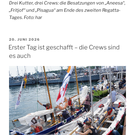
Drei Kutter, drei Crews: die Besatzungen von „Aneesa“,
„Fritjof“ und „Pisagua“ am Ende des zweiten Regatta-
Tages. Foto: har
VERÖFFENTLICHT
20. JUNI 2026
AM
Erster Tag ist geschafft – die Crews sind
es auch