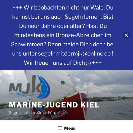
+++ Wir beobachten nicht nur Wale: Du
kannst bei uns auch Segeln lernen. Bist
Du neun Jahre oder älter? Hast Du
mindestens ein Bronze-Abzeichen im
Schwimmen? Dann melde Dich doch bei
uns unter segelnmitdermjk@online.de !
Wir freuen uns auf Dich ;-) +++
Zum
Inhalt
springen
MARINE-JUGEND KIEL
Segeln auf der Kieler Förde
Menü