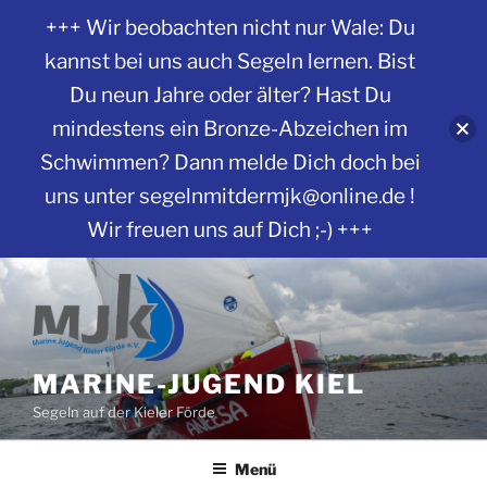
+++ Wir beobachten nicht nur Wale: Du
kannst bei uns auch Segeln lernen. Bist
Du neun Jahre oder älter? Hast Du
mindestens ein Bronze-Abzeichen im
Schwimmen? Dann melde Dich doch bei
uns unter segelnmitdermjk@online.de !
Wir freuen uns auf Dich ;-) +++
Zum
Inhalt
springen
MARINE-JUGEND KIEL
Segeln auf der Kieler Förde
Menü