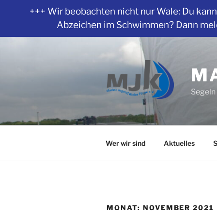
+++ Wir beobachten nicht nur Wale: Du kanns
Abzeichen im Schwimmen? Dann melde 
Zum
Inhalt
springen
MA
Segeln 
Wer wir sind
Aktuelles
S
MONAT:
NOVEMBER 2021