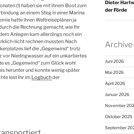
Dieter Hartw
onaten (!) haben sie mit ihrem Boot zum
der Förde
rbindung an einem Steg in einer Marina
emie hatte ihren Weltreiseplänen ja
h durch die Rechnung gemacht, wie Ihr
r dem Anlegen kam allerdings noch ein
rklich nicht rechnen mussten: Nach
Archive
erplatzes lief die „Gegenwind“ trotz
 vor Niedrigwasser auf ein unkartiertes
Juni 2026
affte es „Gegenwind“ zum Glück wohl
s herunter und konnte wenig später
Mai 2026
te lest Ihr im
Logbuch
der
April 2026
Januar 2026
November 20
Oktober 2025
September 20
ransportiert