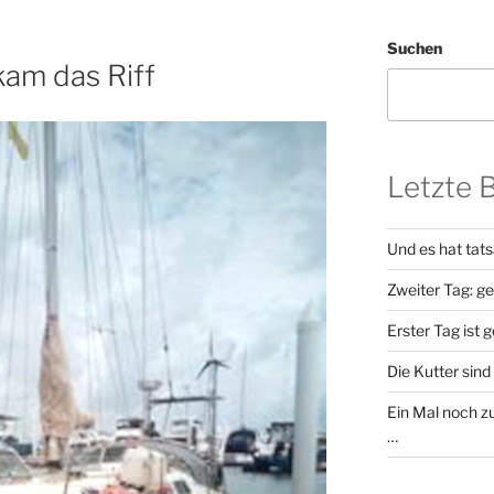
Suchen
kam das Riff
Letzte 
Und es hat tat
Zweiter Tag: g
Erster Tag ist 
Die Kutter sind 
Ein Mal noch zu
…