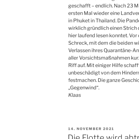
geschafft – endlich. Nach 23 M
ersten Mal wieder eine Landve
in Phuket in Thailand. Die Pand
wirklich gründlich einen Stric
hier laufend lesen konntet. Vo
Schreck, mit dem die beiden wi
Verlassen ihres Quarantäne-Ank
aller Vorsichtsmaßnahmen kurz
Riff auf. Mit einiger Hilfe sch
unbeschädigt von dem Hinderni
festmachen. Die ganze Geschich
„Gegenwind“.
Klaas
VERÖFFENTLICHT
14. NOVEMBER 2021
AM
Die Flotte wird abt