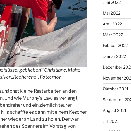
Juni 2022
Mai 2022
April 2022
März 2022
Februar 2022
Januar 2022
Dezember 202
schlüssel geblieben? Christiane, Malte
nsiver „Recherche“. Foto: mor
November 202
Oktober 2021
zunächst kleine Restarbeiten an den
n. Und wie Murphy’s Law es verlangt,
September 20
bendreher und ein ziemlich teurer
August 2021
Nils schaffte es dann mit einem Kescher
er wieder an Land zu holen. Der war
Juli 2021
rehen des Spanners im Vorstag von