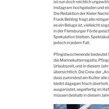
ist nun doch reichlich ungewöh
Instagram hochgeladen und ein 
Die Redaktion der Kieler Nachr
Frank Behling fragt alle nötige
es ein Beluga ist, vielleicht so
in der Flensburger Förde gesic
Spekulation bleiben. Spektakulä
jedoch in jedem Fall.
Pfingstwochenende bedeutet Se
die Marinekutterregatta. Pfing
Urlaubszeit, und in diesem Jahr h
übersichtlich. Die Crew der „An
dass zumindest ein Kutter alle d
bleibt dagegen frisch überholt,
ausgerüstet, segelfertig im Ha
müssen deshalb in diesem Jahr 