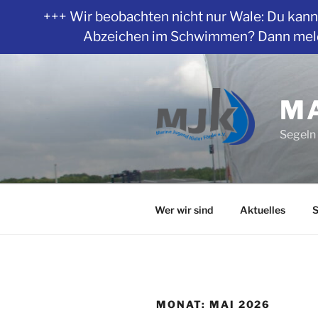
+++ Wir beobachten nicht nur Wale: Du kanns
Abzeichen im Schwimmen? Dann melde 
Zum
Inhalt
springen
MA
Segeln 
Wer wir sind
Aktuelles
S
MONAT:
MAI 2026