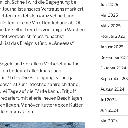
nlich. Schnell wird die Begegnung bei
Juni 2025
Journalist unseres Vertrauens markiert.
Mai 2025
ichten meldet sich ganz schnell, und
n Daten für eine Veröffentlichung ab. Ob
März 2025
gar das selbe Tier, das vor einigen Wochen
htet worden ist, muss zunächst
Februar 2025
r ist das Ereignis für die „Aneesas“
Januar 2025
Dezember 202
geln und vor allem Vorbereitung für
Oktober 2024
sten bedeutet allerdings auch
eißt das: Die Beteiligung ist, nun ja,
September 20
eesa“ ist zumindest so zahlreich dabei,
August 2024
rei Tage auf die Förde kann. „Fritjof“
 repariert, mit allerlei neuen Beschlägen
Juli 2024
fen liegen. Manöver Kutter gegen Kutter
Juni 2024
leider ausfallen.
Mai 2024