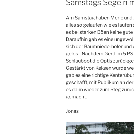
Samstags Segeln mi
Am Samstag haben Merle und Jo
alles so gelaufen wie es laufen 
es bei starken Böen keine gute I
Daraufhin gab es eine ungewo
sich der Baumniederholer und 
gelöst. Nachdem Gerd im 5 PS 
Schlauboot die Optis zurückge
Gestärkt von Keksen wurde wei
gab es eine richtige Kenterüb
geschafft, mit Publikum an der 
es dann wieder zum Steg zurüc
gemacht.
Jonas