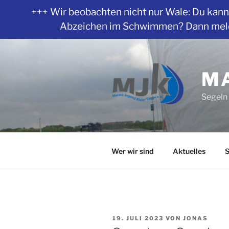
+++ Wir beobachten nicht nur Wale: Du kanns
Abzeichen im Schwimmen? Dann melde 
Zum
Inhalt
springen
MA
Segeln 
Wer wir sind
Aktuelles
S
VERÖFFENTLICHT
19. JULI 2023
VON
JONAS
AM