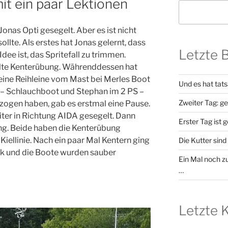
t ein paar Lektionen
nas Opti gesegelt. Aber es ist nicht
sollte. Als erstes hat Jonas gelernt, dass
Letzte 
dee ist, das Spritefall zu trimmen.
llte Kenterübung. Währenddessen hat
eine Reihleine vom Mast bei Merles Boot
Und es hat tat
– Schlauchboot und Stephan im 2 PS –
Zweiter Tag: g
zogen haben, gab es erstmal eine Pause.
ter in Richtung AIDA gesegelt. Dann
Erster Tag ist 
ung. Beide haben die Kenterübung
Kiellinie. Nach ein paar Mal Kentern ging
Die Kutter sind 
k und die Boote wurden sauber
Ein Mal noch zu
…
Letzte