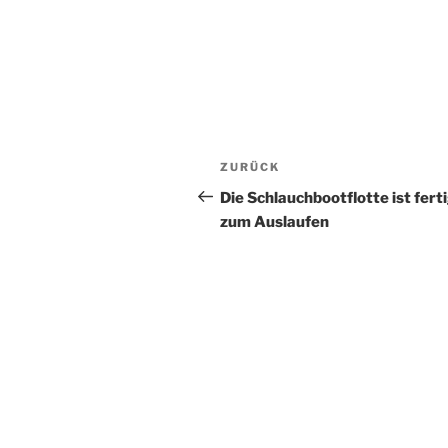
Beitragsnavigation
Vorheriger
ZURÜCK
Beitrag
Die Schlauchbootflotte ist fert
zum Auslaufen