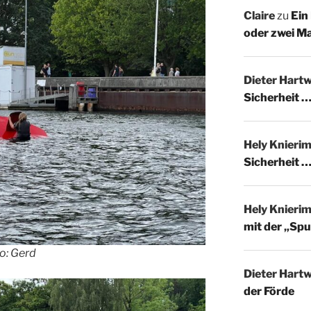
Claire
zu
Ein
oder zwei M
Dieter Hartw
Sicherheit …
Hely Knieri
Sicherheit …
Hely Knieri
mit der „Spu
o: Gerd
Dieter Hartw
der Förde