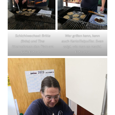
Schichtwechsel: Britta
Wer grillen kann, kann
(links) und Tina
auch Kartoffelpuffer. Sven
übernehmen den Platz am
zeigt, wie man es macht.
Grill. Foto: mor
Foto: mor