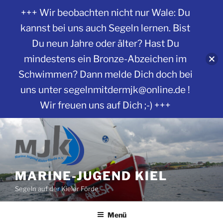
+++ Wir beobachten nicht nur Wale: Du
kannst bei uns auch Segeln lernen. Bist
Du neun Jahre oder älter? Hast Du
mindestens ein Bronze-Abzeichen im
Schwimmen? Dann melde Dich doch bei
uns unter segelnmitdermjk@online.de !
Wir freuen uns auf Dich ;-) +++
Zum
Inhalt
springen
MARINE-JUGEND KIEL
Segeln auf der Kieler Förde
Menü