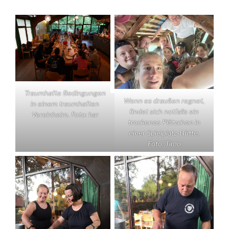
Traumhafte Bedingungen
Wenn es draußen regnet,
in einem traumhaften
findet sich notfalls ein
Vereinheim. Foto: har
trockenes Plätzchen in
einer Spielplatz-Hütte.
Foto: Timo