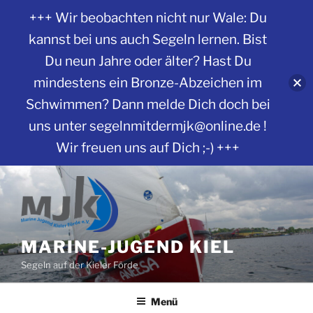
+++ Wir beobachten nicht nur Wale: Du
kannst bei uns auch Segeln lernen. Bist
Du neun Jahre oder älter? Hast Du
mindestens ein Bronze-Abzeichen im
Schwimmen? Dann melde Dich doch bei
uns unter segelnmitdermjk@online.de !
Wir freuen uns auf Dich ;-) +++
Zum
Inhalt
springen
MARINE-JUGEND KIEL
Segeln auf der Kieler Förde
Menü