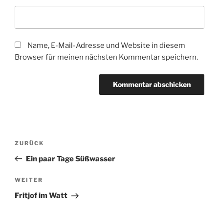
Name, E-Mail-Adresse und Website in diesem
Browser für meinen nächsten Kommentar speichern.
Beitragsnavigation
Vorheriger
ZURÜCK
Beitrag
Ein paar Tage Süßwasser
Nächster
WEITER
Beitrag
Fritjof im Watt