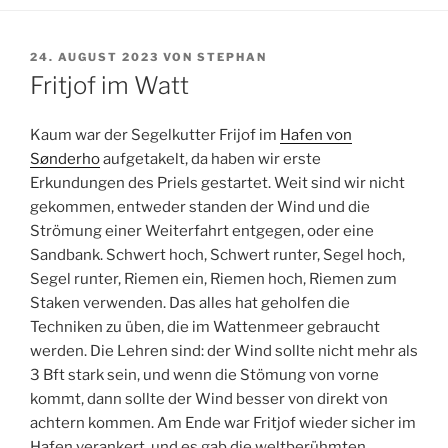
VERÖFFENTLICHT
24. AUGUST 2023
VON
STEPHAN
AM
Fritjof im Watt
Kaum war der Segelkutter Frijof im
Hafen von
Sønderho
aufgetakelt, da haben wir erste
Erkundungen des Priels gestartet. Weit sind wir nicht
gekommen, entweder standen der Wind und die
Strömung einer Weiterfahrt entgegen, oder eine
Sandbank. Schwert hoch, Schwert runter, Segel hoch,
Segel runter, Riemen ein, Riemen hoch, Riemen zum
Staken verwenden. Das alles hat geholfen die
Techniken zu üben, die im Wattenmeer gebraucht
werden. Die Lehren sind: der Wind sollte nicht mehr als
3 Bft stark sein, und wenn die Stömung von vorne
kommt, dann sollte der Wind besser von direkt von
achtern kommen. Am Ende war Fritjof wieder sicher im
Hafen verankert, und es gab die weltberühmten