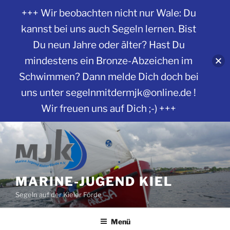
+++ Wir beobachten nicht nur Wale: Du
kannst bei uns auch Segeln lernen. Bist
Du neun Jahre oder älter? Hast Du
mindestens ein Bronze-Abzeichen im
Schwimmen? Dann melde Dich doch bei
uns unter segelnmitdermjk@online.de !
Wir freuen uns auf Dich ;-) +++
Zum
Inhalt
springen
MARINE-JUGEND KIEL
Segeln auf der Kieler Förde
Menü