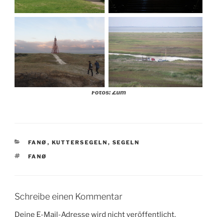
Fotos: Zum
KATEGORIEN
FANØ
,
KUTTERSEGELN
,
SEGELN
SCHLAGWÖRTER
FANØ
Schreibe einen Kommentar
Deine E-Mail-Adresse wird nicht veröffentlicht.