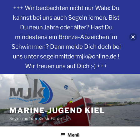
+++ Wir beobachten nicht nur Wale: Du
kannst bei uns auch Segeln lernen. Bist
Du neun Jahre oder älter? Hast Du
mindestens ein Bronze-Abzeichen im
Schwimmen? Dann melde Dich doch bei
uns unter segelnmitdermjk@online.de !
Wir freuen uns auf Dich ;-) +++
Zum
Inhalt
springen
MARINE-JUGEND KIEL
Segeln auf der Kieler Förde
Menü