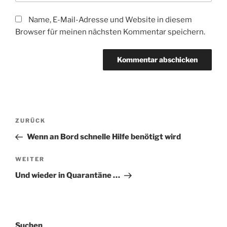
Name, E-Mail-Adresse und Website in diesem
Browser für meinen nächsten Kommentar speichern.
Beitragsnavigation
Vorheriger
ZURÜCK
Beitrag
Wenn an Bord schnelle Hilfe benötigt wird
Nächster
WEITER
Beitrag
Und wieder in Quarantäne …
Suchen