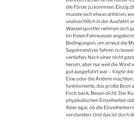
die Förde zu kommen. Einzig 
musste sich etwas anhören, wei
unabsichtlich in der Ausfahrt 
Wassersportler nehmen sich geg
Im freien Fahrwasser angekomm
Bedingungen, um erneut die M
Segelmanöver fahren zu lassen
vertiefen. Nach einer nicht g
herum, aber nur weil die Wind wi
gut ausgeführt war – folgte die
Eine oder die Andere machten g
funktionierte, das große Boot 
Fock back, Besan dicht. Der Kut
physikalischen Einzelheiten dah
Aber egal, ob die Einzelheiten
verstanden. Und das ist doch d