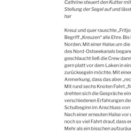
Cathrine steuert den Kutter mit
Stellung der Segel auf und läss
har
Kreuz und quer rauschte „Fritj
Begriff „Kreuzen“ alle Ehre. Bi
Norden. Mit einer Halse um die
des Nord-Ostseekanals begann
geschlaucht ließ die Crew dann
gern platt vor dem Laken in e
zurücksegeln möchte. Mit ein
Anmerkung, dass das aber „recht
Mit rund sechs Knoten Fahrt „f
drehten sich die Gespräche ein
verschiedenen Erfahrungen der
Schulbeginn im Anschluss vo
Nach einer erneuten Halse vor d
noch so viel Fahrt drauf, dass 
Mehr als ein bisschen aufzuräu