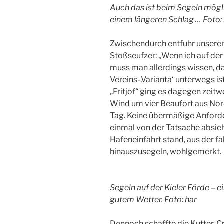
Auch das ist beim Segeln mögl
einem längeren Schlag … Foto:
Zwischendurch entfuhr unserem
Stoßseufzer: „Wenn ich auf der 
muss man allerdings wissen, das
Vereins-,Varianta‘ unterwegs is
„Fritjof“ ging es dagegen zeit
Wind um vier Beaufort aus Nord
Tag. Keine übermäßige Anford
einmal von der Tatsache absieh
Hafeneinfahrt stand, aus der f
hinauszusegeln, wohlgemerkt.
Segeln auf der Kieler Förde – 
gutem Wetter. Foto: har
Dennoch schaffte die Kutter-C