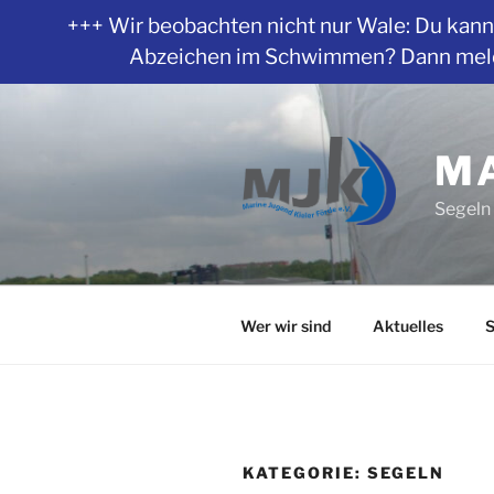
+++ Wir beobachten nicht nur Wale: Du kanns
Abzeichen im Schwimmen? Dann melde 
Zum
Inhalt
springen
MA
Segeln 
Wer wir sind
Aktuelles
S
KATEGORIE:
SEGELN