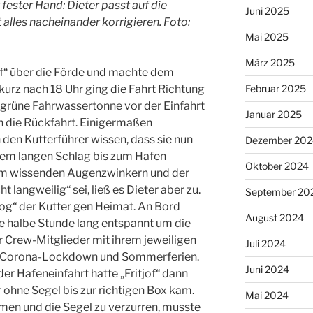
 fester Hand: Dieter passt auf die
Juni 2025
t alles nacheinander korrigieren. Foto:
Mai 2025
März 2025
of“ über die Förde und machte dem
s kurz nach 18 Uhr ging die Fahrt Richtung
Februar 2025
 grüne Fahrwassertonne vor der Einfahrt
Januar 2025
 die Rückfahrt. Einigermaßen
 den Kutterführer wissen, dass sie nun
Dezember 202
inem langen Schlag bis zum Hafen
Oktober 2024
em wissenden Augenzwinkern und der
 langweilig“ sei, ließ es Dieter aber zu.
September 20
log“ der Kutter gen Heimat. An Bord
August 2024
e halbe Stunde lang entspannt um die
 Crew-Mitglieder mit ihrem jeweiligen
Juli 2024
n Corona-Lockdown und Sommerferien.
Juni 2024
er Hafeneinfahrt hatte „Fritjof“ dann
er ohne Segel bis zur richtigen Box kam.
Mai 2024
men und die Segel zu verzurren, musste