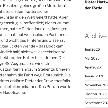
Dieter Hartw
die Besatzung eines großen Motorboots
der Förde
l sie sich dem Kutter sicher
ungünstig in den Weg gelegt hatte. Aber
enseitig ja (hoffentlich) nichts krumm.
en, nutzte Dieter dann die günstigen
Archive
annschaft auf wechselnden Positionen
 und wichtiges Hintergrundwissen zu
anz geglückten Wende – das Boot kam
Juni 2026
rklich half, nicht weil es technisch so
 Lektion, den Kutter beizudrehen. Der
Mai 2026
roße Augen, als es wirklich
April 2026
aus zügiger Fahrt zum Stehen zu bringen:
ter nahm die Fahrt weg. Erstaunlich. Die
Januar 2026
inter erklärte Dieter der Crew ebenfalls.
November 20
 nun bei allen ankamen. Das Prinzip wurde
ie Hauptsache.
Oktober 2025
September 20