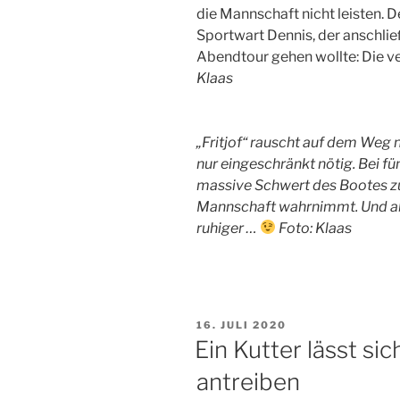
die Mannschaft nicht leisten. 
Sportwart Dennis, der anschlie
Abendtour gehen wollte: Die ve
Klaas
„Fritjof“ rauscht auf dem Weg
nur eingeschränkt nötig. Bei f
massive Schwert des Bootes zu
Mannschaft wahrnimmt. Und ab
ruhiger …
Foto: Klaas
VERÖFFENTLICHT
16. JULI 2020
AM
Ein Kutter lässt si
antreiben