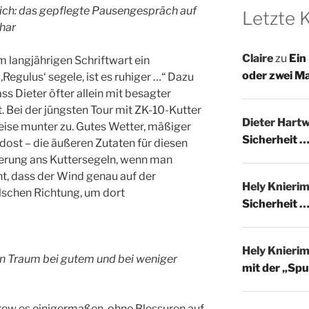
ich: das gepflegte Pausengespräch auf
Letzte
 har
Claire
zu
Ein
 langjährigen Schriftwart ein
oder zwei M
,Regulus‘ segele, ist es ruhiger …“ Dazu
s Dieter öfter allein mit besagter
t. Bei der jüngsten Tour mit ZK-10-Kutter
Dieter Hartw
weise munter zu. Gutes Wetter, mäßiger
Sicherheit …
ost – die äußeren Zutaten für diesen
erung ans Kuttersegeln, wenn man
t, dass der Wind genau auf der
Hely Knieri
alschen Richtung, um dort
Sicherheit …
Hely Knieri
ein Traum bei gutem und bei weniger
mit der „Spu
rew es einigermaßen, ohne Blessuren auf