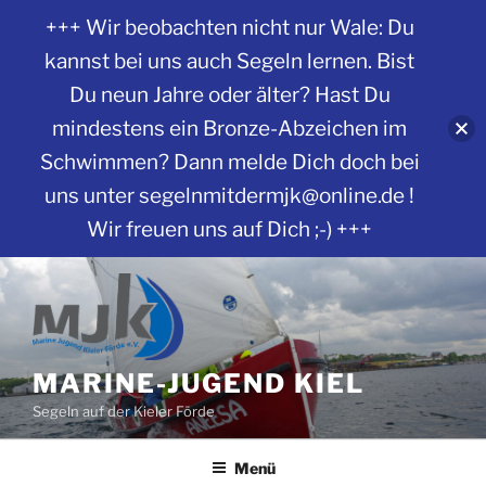
+++ Wir beobachten nicht nur Wale: Du
kannst bei uns auch Segeln lernen. Bist
Du neun Jahre oder älter? Hast Du
mindestens ein Bronze-Abzeichen im
Schwimmen? Dann melde Dich doch bei
uns unter segelnmitdermjk@online.de !
Wir freuen uns auf Dich ;-) +++
Zum
Inhalt
springen
MARINE-JUGEND KIEL
Segeln auf der Kieler Förde
Menü