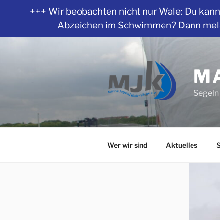
+++ Wir beobachten nicht nur Wale: Du kanns
Abzeichen im Schwimmen? Dann melde 
Zum
Inhalt
springen
MA
Segeln 
Wer wir sind
Aktuelles
S