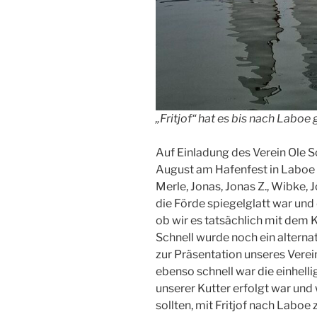
„Fritjof“ hat es bis nach Laboe
Auf Einladung des Verein Ole S
August am Hafenfest in Laboe
Merle, Jonas, Jonas Z., Wibke,
die Förde spiegelglatt war und
ob wir es tatsächlich mit dem 
Schnell wurde noch ein altern
zur Präsentation unseres Vere
ebenso schnell war die einhell
unserer Kutter erfolgt war und
sollten, mit Fritjof nach Laboe