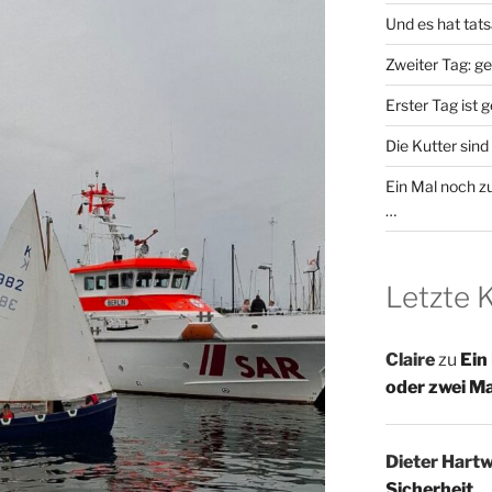
Und es hat tat
Zweiter Tag: g
Erster Tag ist 
Die Kutter sind 
Ein Mal noch zu
…
Letzte
Claire
zu
Ein
oder zwei M
Dieter Hartw
Sicherheit …