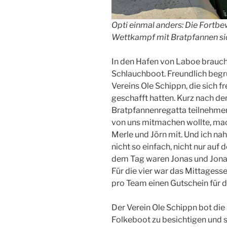
Opti einmal anders: Die Fortb
Wettkampf mit Bratpfannen sic
In den Hafen von Laboe brauch
Schlauchboot. Freundlich begr
Vereins Ole Schippn, die sich f
geschafft hatten. Kurz nach d
Bratpfannenregatta teilnehmen
von uns mitmachen wollte, ma
Merle und Jörn mit. Und ich na
nicht so einfach, nicht nur auf 
dem Tag waren Jonas und Jonas
Für die vier war das Mittages
pro Team einen Gutschein für di
Der Verein Ole Schippn bot die
Folkeboot zu besichtigen und s