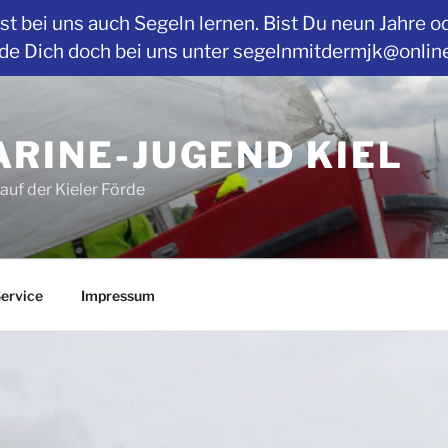
t bei uns auch Segeln lernen. Bist Du neun Jahre o
Dich doch bei uns unter segelnmitdermjk@online.de
RINE-JUGEND KIEL
auf der Kieler Förde
ervice
Impressum