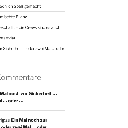
sächlich Spaß gemacht
emischte Bilanz
geschafft – die Crews sind es auch
startklar
r Sicherheit … oder zwei Mal … oder
 Kommentare
 Mal noch zur Sicherheit …
al … oder …
ig
zu
Ein Mal noch zur
 oder zwei Mal … oder …