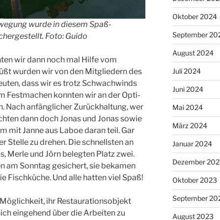
Oktober 2024
ewegung wurde in diesem Spaß-
September 20
hergestellt. Foto: Guido
August 2024
ten wir dann noch mal Hilfe vom
üßt wurden wir von den Mitgliedern des
Juli 2024
reuten, dass wir es trotz Schwachwinds
Juni 2024
em Festmachen konnten wir an der Opti-
. Nach anfänglicher Zurückhaltung, wer
Mai 2024
chten dann doch Jonas und Jonas sowie
März 2024
hm mit Janne aus Laboe daran teil. Gar
der Stelle zu drehen. Die schnellsten an
Januar 2024
, Merle und Jörn belegten Platz zwei.
Dezember 202
sen am Sonntag gesichert, sie bekamen
e Fischküche. Und alle hatten viel Spaß!
Oktober 2023
September 20
 Möglichkeit, ihr Restaurationsobjekt
ich eingehend über die Arbeiten zu
August 2023