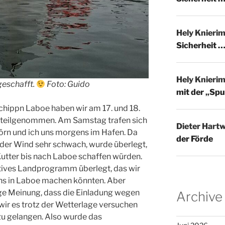
Hely Knieri
Sicherheit …
Hely Knieri
 geschafft.
Foto: Guido
mit der „Spu
chippn Laboe haben wir am 17. und 18.
 teilgenommen. Am Samstag trafen sich
Dieter Hartw
 Jörn und ich uns morgens im Hafen. Da
der Förde
 der Wind sehr schwach, wurde überlegt,
Kutter bis nach Laboe schaffen würden.
atives Landprogramm überlegt, das wir
ins in Laboe machen könnten. Aber
ige Meinung, dass die Einladung wegen
Archive
 wir es trotz der Wetterlage versuchen
 zu gelangen. Also wurde das