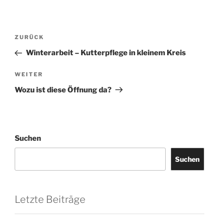
Beitragsnavigation
Vorheriger
ZURÜCK
Beitrag
Winterarbeit – Kutterpflege in kleinem Kreis
Nächster
WEITER
Beitrag
Wozu ist diese Öffnung da?
Suchen
Suchen
Letzte Beiträge