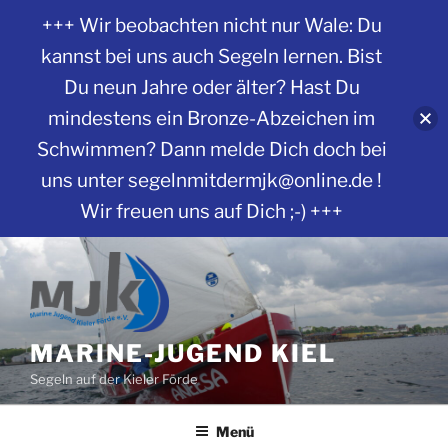
+++ Wir beobachten nicht nur Wale: Du
kannst bei uns auch Segeln lernen. Bist
Du neun Jahre oder älter? Hast Du
mindestens ein Bronze-Abzeichen im
Schwimmen? Dann melde Dich doch bei
uns unter segelnmitdermjk@online.de !
Wir freuen uns auf Dich ;-) +++
Zum
Inhalt
springen
MARINE-JUGEND KIEL
Segeln auf der Kieler Förde
Menü