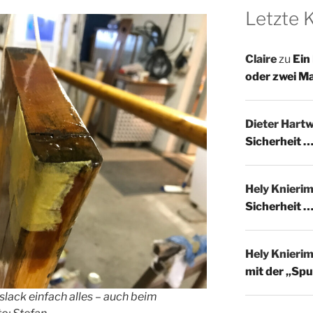
Letzte
Claire
zu
Ein
oder zwei M
Dieter Hartw
Sicherheit …
Hely Knieri
Sicherheit …
Hely Knieri
mit der „Spu
tslack einfach alles – auch beim