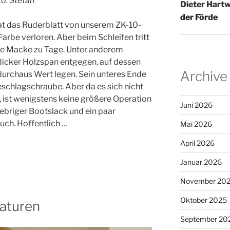
to: Stefan
Dieter Hartw
der Förde
t das Ruderblatt von unserem ZK-10-
Farbe verloren. Aber beim Schleifen tritt
e Macke zu Tage. Unter anderem
icker Holzspan entgegen, auf dessen
Archive
durchaus Wert legen. Sein unteres Ende
schlagschraube. Aber da es sich nicht
t, ist wenigstens keine größere Operation
Juni 2026
lebriger Bootslack und ein paar
uch. Hoffentlich …
Mai 2026
April 2026
Januar 2026
November 20
Oktober 2025
raturen
September 20