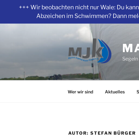
+++ Wir beobachten nicht nur Wale: Du kanns
Abzeichen im Schwimmen? Dann melde 
Zum
Inhalt
springen
MA
Segeln 
Wer wir sind
Aktuelles
S
AUTOR:
STEFAN BÜRGER