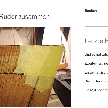
Suchen
s Ruder zusammen
Letzte 
Und es hat tat
Zweiter Tag: g
Erster Tag ist 
Die Kutter sind 
Ein Mal noch zu
…