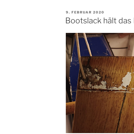
VERÖFFENTLICHT
9. FEBRUAR 2020
AM
Bootslack hält da