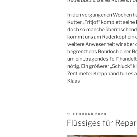
Ruderblatt unseres Kutters. Fo
In den vergangenen Wochen ha
Kutter „Fritjof“ komplett seine 
doch so manche überraschend
kommt uns am Ruderkopf ein d
weitere Anwesenheit wir aber 
begrenzt das Bohrloch einer Be
um ein „tragendes Teil“ handel
nötig. Ein größerer „Schluck“ k
Zentimeter Kreppband tun es a
Klaas
VERÖFFENTLICHT
9. FEBRUAR 2020
AM
Flüssiges für Repa