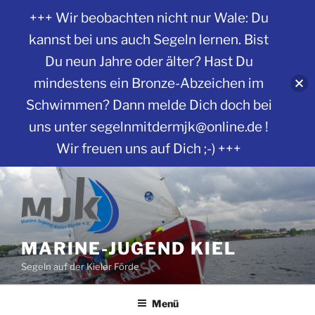
+++ Wir beobachten nicht nur Wale: Du
kannst bei uns auch Segeln lernen. Bist
Du neun Jahre oder älter? Hast Du
mindestens ein Bronze-Abzeichen im
Schwimmen? Dann melde Dich doch bei
uns unter segelnmitdermjk@online.de !
Wir freuen uns auf Dich ;-) +++
Zum
Inhalt
springen
MARINE-JUGEND KIEL
Segeln auf der Kieler Förde
Menü