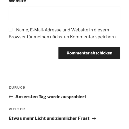
Website
Name, E-Mail-Adresse und Website in diesem
Browser für meinen nächsten Kommentar speichern.
Beitragsnavigation
Vorheriger
ZURÜCK
Beitrag
Am ersten Tag wurde ausprobiert
Nächster
WEITER
Beitrag
Etwas mehr Licht und ziemlicher Frust