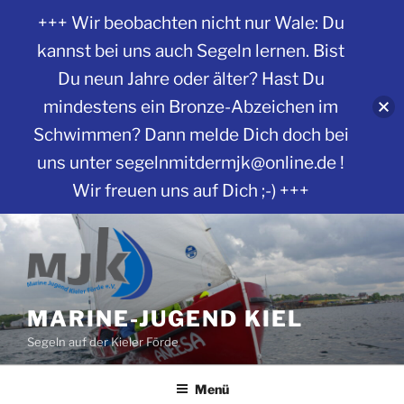
+++ Wir beobachten nicht nur Wale: Du
kannst bei uns auch Segeln lernen. Bist
Du neun Jahre oder älter? Hast Du
mindestens ein Bronze-Abzeichen im
Schwimmen? Dann melde Dich doch bei
uns unter segelnmitdermjk@online.de !
Wir freuen uns auf Dich ;-) +++
Zum
Inhalt
springen
MARINE-JUGEND KIEL
Segeln auf der Kieler Förde
Menü