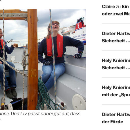
Claire
zu
Ein
oder zwei M
Dieter Hartw
Sicherheit …
Hely Knieri
Sicherheit …
Hely Knieri
mit der „Spu
inne. Und Liv passt dabei gut auf, dass
Dieter Hartw
r
der Förde