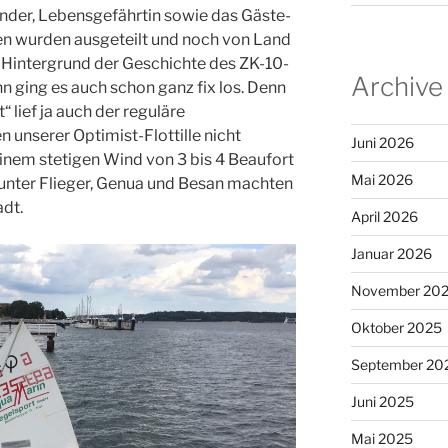
nder, Lebensgefährtin sowie das Gäste-
 wurden ausgeteilt und noch von Land
m Hintergrund der Geschichte des ZK-10-
Archive
 ging es auch schon ganz fix los. Denn
“ lief ja auch der reguläre
 unserer Optimist-Flottille nicht
Juni 2026
inem stetigen Wind von 3 bis 4 Beaufort
Mai 2026
unter Flieger, Genua und Besan machten
adt.
April 2026
Januar 2026
November 20
Oktober 2025
September 20
Juni 2025
Mai 2025