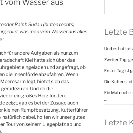
rt vom Wasser aus
nder Ralph Sudau (hinten rechts)
Letzte 
hrgebiet, was man vom Wasser aus alles
ar
Und es hat tat
uch für andere Aufgaben als nur zum
Zweiter Tag: g
radschaft Kiel hatte sich über das
rgebiet eingeladen und angefragt, ob
Erster Tag ist 
sen die Innenförde abzufahren. Wenn
 Meeresarm legt, bietet sich das
Die Kutter sind 
 geradezu an. Und da die
Ein Mal noch zu
eder ein großes Herz für den
…
e zeigt, gab es bei der Zusage auch
er kleinen Rumpfbesatzung, Kutterführer
natürlich dabei, holten wir unser gutes
Letzte
der Tour von seinem Liegeplatz ab und
.