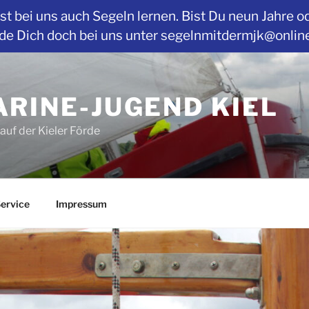
t bei uns auch Segeln lernen. Bist Du neun Jahre o
Dich doch bei uns unter segelnmitdermjk@online.de
RINE-JUGEND KIEL
auf der Kieler Förde
ervice
Impressum