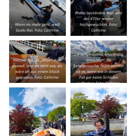
Probe bestanden. Nun wird
der 470er wieder
Wenn nix mehr geht, weiß
hochgewuchtet. Foto:
Guido Rat. Foto: Cathrine
Cathrine
Die aufgeräumte Anordnung
erleichtert die
Klepper hat die „Jeton“-Jolle
Schadensuche. Noch leichter
gebaut. Und sie sieht aus, als
ist es, wenn wie in diesem
wäre sie aus einem Stück
Fall gar keine Schäden
gegossen. Foto: Cathrine
auftreten. Foto: Cathrine