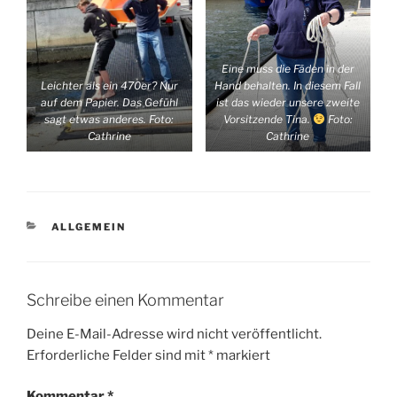
Eine muss die Fäden in der
Leichter als ein 470er? Nur
Hand behalten. In diesem Fall
auf dem Papier. Das Gefühl
ist das wieder unsere zweite
sagt etwas anderes. Foto:
Vorsitzende Tina.
Foto:
Cathrine
Cathrine
KATEGORIEN
ALLGEMEIN
Schreibe einen Kommentar
Deine E-Mail-Adresse wird nicht veröffentlicht.
Erforderliche Felder sind mit
*
markiert
Kommentar
*