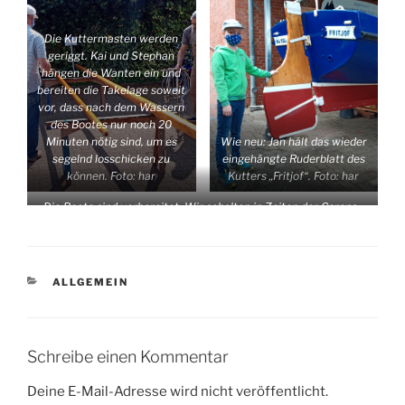
Die Kuttermasten werden
geriggt. Kai und Stephan
hängen die Wanten ein und
bereiten die Takelage soweit
vor, dass nach dem Wassern
des Bootes nur noch 20
Minuten nötig sind, um es
Wie neu: Jan hält das wieder
segelnd losschicken zu
eingehängte Ruderblatt des
können. Foto: har
Kutters „Fritjof“. Foto: har
Die Boote sind vorbereitet: Wir schalten in Zeiten der Corona-
Pandemie die Geschwindigkeit von „Ganz Langsam“ auf
„Langsam“… Foto: har
KATEGORIEN
ALLGEMEIN
Schreibe einen Kommentar
Deine E-Mail-Adresse wird nicht veröffentlicht.