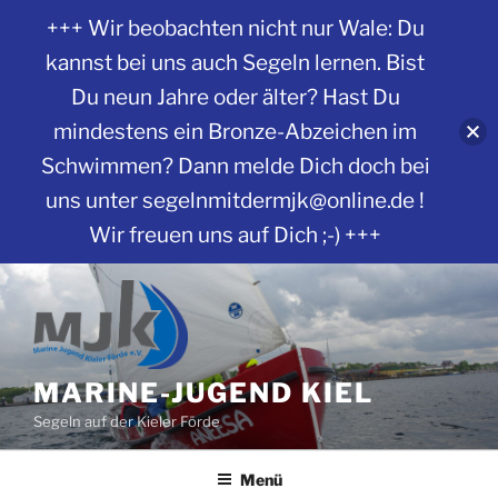
+++ Wir beobachten nicht nur Wale: Du
kannst bei uns auch Segeln lernen. Bist
Du neun Jahre oder älter? Hast Du
mindestens ein Bronze-Abzeichen im
Schwimmen? Dann melde Dich doch bei
uns unter segelnmitdermjk@online.de !
Wir freuen uns auf Dich ;-) +++
Zum
Inhalt
springen
MARINE-JUGEND KIEL
Segeln auf der Kieler Förde
Menü