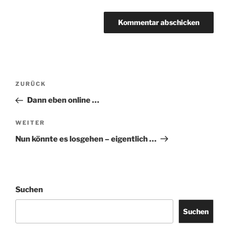
Beitragsnavigation
Vorheriger
ZURÜCK
Beitrag
Dann eben online …
Nächster
WEITER
Beitrag
Nun könnte es losgehen – eigentlich …
Suchen
Suchen