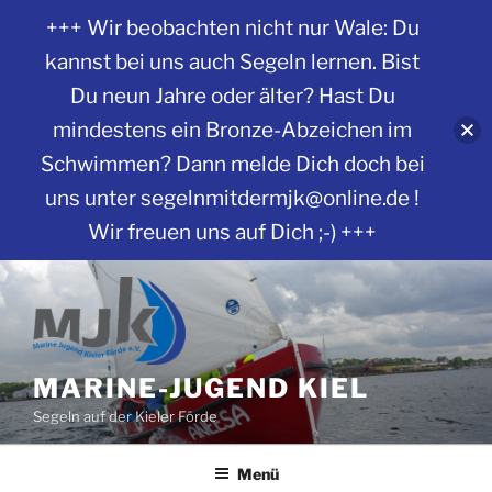
+++ Wir beobachten nicht nur Wale: Du
kannst bei uns auch Segeln lernen. Bist
Du neun Jahre oder älter? Hast Du
mindestens ein Bronze-Abzeichen im
Schwimmen? Dann melde Dich doch bei
uns unter segelnmitdermjk@online.de !
Wir freuen uns auf Dich ;-) +++
Zum
Inhalt
springen
MARINE-JUGEND KIEL
Segeln auf der Kieler Förde
Menü