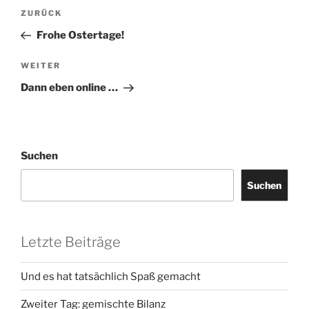
Beitragsnavigation
Vorheriger
ZURÜCK
Beitrag
Frohe Ostertage!
Nächster
WEITER
Beitrag
Dann eben online …
Suchen
Suchen
Letzte Beiträge
Und es hat tatsächlich Spaß gemacht
Zweiter Tag: gemischte Bilanz