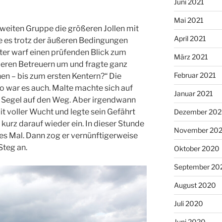
Juni 2021
Mai 2021
weiten Gruppe die größeren Jollen mit
April 2021
e es trotz der äußeren Bedingungen
eter warf einen prüfenden Blick zum
März 2021
deren Betreuern um und fragte ganz
Februar 2021
nen – bis zum ersten Kentern?“ Die
so war es auch. Malte machte sich auf
Januar 2021
 Segel auf den Weg. Aber irgendwann
t voller Wucht und legte sein Gefährt
Dezember 20
er kurz darauf wieder ein. In dieser Stunde
November 20
tes Mal. Dann zog er vernünftigerweise
Steg an.
Oktober 2020
September 20
August 2020
Juli 2020
Juni 2020