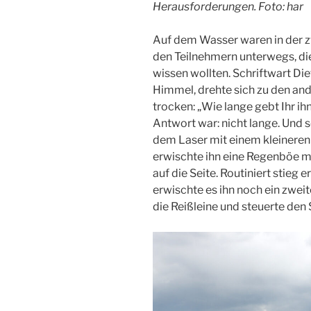
Herausforderungen. Foto: har
Auf dem Wasser waren in der z
den Teilnehmern unterwegs, di
wissen wollten. Schriftwart Di
Himmel, drehte sich zu den an
trocken: „Wie lange gebt Ihr ih
Antwort war: nicht lange. Und 
dem Laser mit einem kleineren
erwischte ihn eine Regenböe mi
auf die Seite. Routiniert stieg 
erwischte es ihn noch ein zwei
die Reißleine und steuerte den 