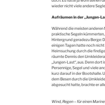
doch. Es hatte ja wohl seinen 
wieder nicht viele andere Segle
Aufräumen in der „Jungen-La
Während die meisten anderen 
praktische Segeln kümmerten,
Hintergrund geradezu Berge: 
einigen Tagen hatte noch nicht
Heimsuchung durch die findige
räumte Dennis den Umkleiderau
„Jungen-Last“, aus. Denn dort 
Persennige, Segel und viele an
kurz darauf in der Bootshalle
dem Besen durch die Umkleide
abgesucht hatte, brachte er all
Wind, Regen – für einen Marine