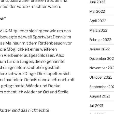
Grund, dass außer unseren Booten mal
Juni 2022
r auf der Förde zu sichten waren.
Mai 2022
st“
April 2022
März 2022
MJK-Mitglieder sich irgendwie um das
 bewegte derweil Sportwart Dennis im
Februar 2022
Das Malheur mit dem Rattenbesuch vor
 die Möglichkeit einer weiteren
Januar 2022
n Vierbeiner ausgeschlossen. Also
Dezember 202
m für die Jungen, die so genannte
ist einiges Bootszubehör gestaut:
November 202
dere schwere Dinge. Die stapelten sich
Oktober 2021
. Und nachdem Dennis dann auch noch mit
 gefegt hatte, Wände und Decke
September 20
es ordentlich wieder an Ort und Stelle.
August 2021
Juli 2021
kutter sind das nicht echte