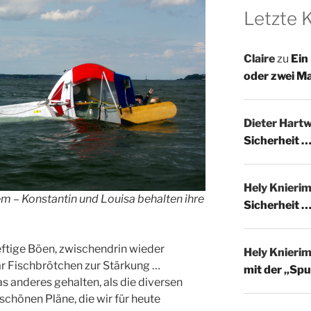
Letzte
Claire
zu
Ein
oder zwei M
Dieter Hartw
Sicherheit …
Hely Knieri
em – Konstantin und Louisa behalten ihre
Sicherheit …
eftige Böen, zwischendrin wieder
Hely Knieri
r Fischbrötchen zur Stärkung …
mit der „Spu
 anderes gehalten, als die diversen
chönen Pläne, die wir für heute