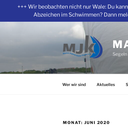
+++ Wir beobachten nicht nur Wale: Du kanns
Abzeichen im Schwimmen? Dann melde 
Zum
Inhalt
springen
MA
Segeln 
Wer wir sind
Aktuelles
S
MONAT:
JUNI 2020